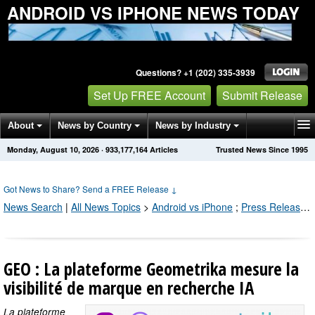
ANDROID VS IPHONE NEWS TODAY
Questions? +1 (202) 335-3939
Set Up FREE Account
Submit Release
About
News by Country
News by Industry
Monday, August 10, 2026
·
933,177,169
Articles
Trusted News Since 1995
Get News Alerts
Press Releases
Contact
Got News to Share? Send a FREE Release
↓
News Search
|
All News Topics
>
Android vs iPhone
;
Press Releases by Industry Channel
GEO : La plateforme Geometrika mesure la
visibilité de marque en recherche IA
La plateforme