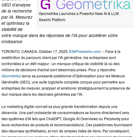
GEO d'analyse
de la recherche
Geometrika Launches a Powerful New AI & LLM
par IA. Mesurez
Search Platform
et optimisez la
visibilité de
votre marque dans les réponses de l'IA pour accélérer votre
croissance
TORONTO, CANADA, October 17, 2025 /
EINPresswire.com
/ -- Face à la
redéfinition du parcours client par l'IA générative, les entreprises sont
confrontées à un défi majeur : un manque critique de visibilité là où des
millions de décisions d'achat sont désormais prises. Pour y répondre,
Geometrika
lance sa puissante plateforme d'Optimisation pour les Moteurs
Génératifs (GEO), une suite logicielle complète conçue pour permettre aux
entreprises de mesurer, analyser et améliorer stratégiquement la présence de
leur marque dans les réponses générées par l'IA.
Le marketing digital connaît sa plus grande transformation depuis une
décennie. Une part croissante de consommateurs se tourne directement vers
des systèmes d'IA tels que ChatGPT, Google AI Overviews ou Perplexity pour
leurs recherches de produits et recommandations. Ces plateformes fournissent
des réponses synthétisées, et non de simples listes de liens. Par conséquent,
les marques qui ne sont pas citées directement dans ces réponses deviennent