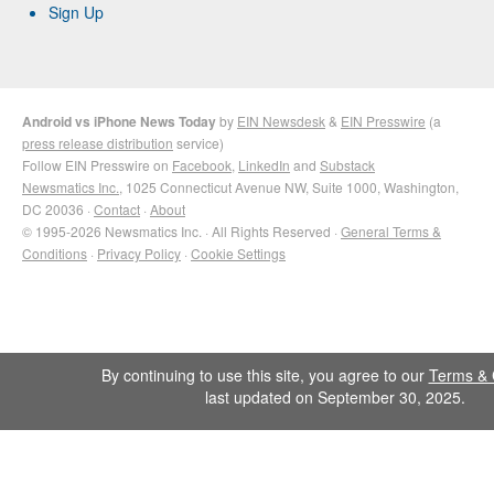
Sign Up
Android vs iPhone News Today
by
EIN Newsdesk
&
EIN Presswire
(a
press release distribution
service)
Follow EIN Presswire on
Facebook
,
LinkedIn
and
Substack
Newsmatics Inc.
, 1025 Connecticut Avenue NW, Suite 1000, Washington,
DC 20036 ·
Contact
·
About
© 1995-2026 Newsmatics Inc. · All Rights Reserved ·
General Terms &
Conditions
·
Privacy Policy
·
Cookie Settings
By continuing to use this site, you agree to our
Terms & 
last updated on September 30, 2025.