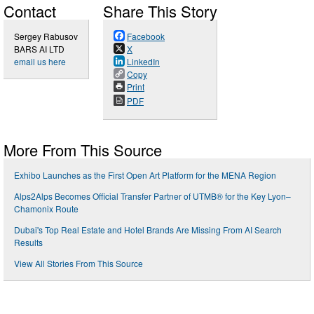
Contact
Share This Story
Sergey Rabusov
Facebook
BARS AI LTD
X
email us here
LinkedIn
Copy
Print
PDF
More From This Source
Exhibo Launches as the First Open Art Platform for the MENA Region
Alps2Alps Becomes Official Transfer Partner of UTMB®️ for the Key Lyon–
Chamonix Route
Dubai's Top Real Estate and Hotel Brands Are Missing From AI Search
Results
View All Stories From This Source