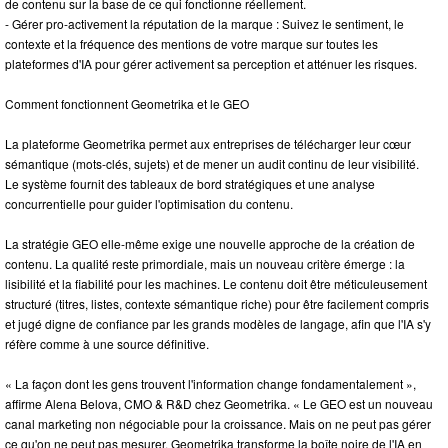
de contenu sur la base de ce qui fonctionne réellement.
- Gérer pro-activement la réputation de la marque : Suivez le sentiment, le
contexte et la fréquence des mentions de votre marque sur toutes les
plateformes d'IA pour gérer activement sa perception et atténuer les risques.
Comment fonctionnent Geometrika et le GEO
La plateforme Geometrika permet aux entreprises de télécharger leur cœur
sémantique (mots-clés, sujets) et de mener un audit continu de leur visibilité.
Le système fournit des tableaux de bord stratégiques et une analyse
concurrentielle pour guider l'optimisation du contenu.
La stratégie GEO elle-même exige une nouvelle approche de la création de
contenu. La qualité reste primordiale, mais un nouveau critère émerge : la
lisibilité et la fiabilité pour les machines. Le contenu doit être méticuleusement
structuré (titres, listes, contexte sémantique riche) pour être facilement compris
et jugé digne de confiance par les grands modèles de langage, afin que l'IA s'y
réfère comme à une source définitive.
« La façon dont les gens trouvent l'information change fondamentalement »,
affirme Alena Belova, CMO & R&D chez Geometrika. « Le GEO est un nouveau
canal marketing non négociable pour la croissance. Mais on ne peut pas gérer
ce qu'on ne peut pas mesurer. Geometrika transforme la boîte noire de l'IA en